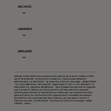
ARCHIVES

LIBRAIRIES

ANNUAIRE

Editions LE MAUSOLEE revue mensuelle des métiers de la pierre, fondée en 1933
par M. René Motinot - Directeur de la rédaction : Claude Gargi Rédaction -
Administration : LE MAUSOLEE – 26 avenue de la ZAC de Chassagne – 69360 TERNAY
- tél : 04.72.24.89.33 fax : 04.72.24.61.93 - Dépôt légal N° 1471 I.S.S.N. 0025-6072 - LE
MAUSOLEE S.A. capital de 100 000 Euros - Toute reproduction partielle ou intégrale
sans l’accord de l’éditeur est illicite (article L722-4 du code de la propriété
intellectuelle). Editions LE MAUSOLEE vous informe que vous disposez d'un droit
général d'accès, de rectification et de suppression de l'ensemble des données
personnelles vous concernant dont nous disposons, que vous pouvez exercer à
l'adresse suivante : LE MAUSOLEE – 26 avenue de la ZAC de Chassagne – 69360
TERNAY - France