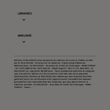
LIBRAIRIES

ANNUAIRE

Editions LE MAUSOLEE revue mensuelle des métiers de la pierre, fondée en 1933
par M. René Motinot - Directeur de la rédaction : Claude Gargi Rédaction -
Administration : LE MAUSOLEE – 26 avenue de la ZAC de Chassagne – 69360 TERNAY
- tél : 04.72.24.89.33 fax : 04.72.24.61.93 - Dépôt légal N° 1471 I.S.S.N. 0025-6072 - LE
MAUSOLEE S.A. capital de 100 000 Euros - Toute reproduction partielle ou intégrale
sans l’accord de l’éditeur est illicite (article L722-4 du code de la propriété
intellectuelle). Editions LE MAUSOLEE vous informe que vous disposez d'un droit
général d'accès, de rectification et de suppression de l'ensemble des données
personnelles vous concernant dont nous disposons, que vous pouvez exercer à
l'adresse suivante : LE MAUSOLEE – 26 avenue de la ZAC de Chassagne – 69360
TERNAY - France