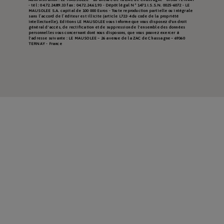
- tél : 04.72.24.89.33 fax : 04.72.24.61.93 - Dépôt légal N° 1471 I.S.S.N. 0025-6072 - LE
MAUSOLEE S.A. capital de 100 000 Euros - Toute reproduction partielle ou intégrale
sans l’accord de l’éditeur est illicite (article L722-4 du code de la propriété
intellectuelle). Editions LE MAUSOLEE vous informe que vous disposez d'un droit
général d'accès, de rectification et de suppression de l'ensemble des données
personnelles vous concernant dont nous disposons, que vous pouvez exercer à
l'adresse suivante : LE MAUSOLEE – 26 avenue de la ZAC de Chassagne – 69360
TERNAY - France