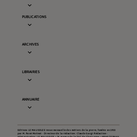

PUBLICATIONS

ARCHIVES

LIBRAIRIES

ANNUAIRE

Editions LE MAUSOLEE revue mensuelle des métiers de la pierre, fondée en 1933
par M. René Motinot - Directeur de la rédaction : Claude Gargi Rédaction -
Administration : LE MAUSOLEE – 26 avenue de la ZAC de Chassagne – 69360 TERNAY