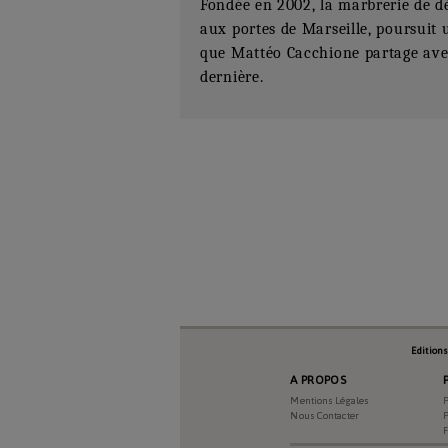
Fondée en 2002, la marbrerie de d
aux portes de Marseille, poursuit 
que Mattéo Cacchione partage avec s
dernière.
Numéro Du Produit
Type De Produit
Genre Du Produit
Edition
A PROPOS
Date Du Produit
Mentions Légales
P
Nous Contacter
P