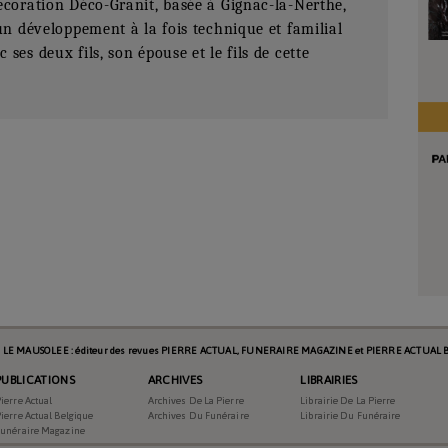
écoration Déco-Granit, basée à Gignac-la-Nerthe,
un développement à la fois technique et familial
es deux fils, son épouse et le fils de cette
1015
Pierre Actual
Articles
s LE MAUSOLEE : éditeur des revues PIERRE ACTUAL, FUNERAIRE MAGAZINE et PIERRE ACTUAL B
PUBLICATIONS
ARCHIVES
LIBRAIRIES
2022/05/01
ierre Actual
Archives De La Pierre
Librairie De La Pierre
ierre Actual Belgique
Archives Du Funéraire
Librairie Du Funéraire
Funéraire Magazine