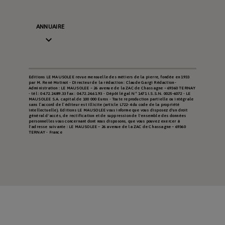
ANNUAIRE

Editions LE MAUSOLEE revue mensuelle des métiers de la pierre, fondée en 1933
par M. René Motinot - Directeur de la rédaction : Claude Gargi Rédaction -
Administration : LE MAUSOLEE – 26 avenue de la ZAC de Chassagne – 69360 TERNAY
- tél : 04.72.24.89.33 fax : 04.72.24.61.93 - Dépôt légal N° 1471 I.S.S.N. 0025-6072 - LE
MAUSOLEE S.A. capital de 100 000 Euros - Toute reproduction partielle ou intégrale
sans l’accord de l’éditeur est illicite (article L722-4 du code de la propriété
intellectuelle). Editions LE MAUSOLEE vous informe que vous disposez d'un droit
général d'accès, de rectification et de suppression de l'ensemble des données
personnelles vous concernant dont nous disposons, que vous pouvez exercer à
l'adresse suivante : LE MAUSOLEE – 26 avenue de la ZAC de Chassagne – 69360
TERNAY - France