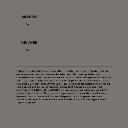
LIBRAIRIES

ANNUAIRE

Editions LE MAUSOLEE revue mensuelle des métiers de la pierre, fondée en 1933
par M. René Motinot - Directeur de la rédaction : Claude Gargi Rédaction -
Administration : LE MAUSOLEE – 26 avenue de la ZAC de Chassagne – 69360 TERNAY
- tél : 04.72.24.89.33 fax : 04.72.24.61.93 - Dépôt légal N° 1471 I.S.S.N. 0025-6072 - LE
MAUSOLEE S.A. capital de 100 000 Euros - Toute reproduction partielle ou intégrale
sans l’accord de l’éditeur est illicite (article L722-4 du code de la propriété
intellectuelle). Editions LE MAUSOLEE vous informe que vous disposez d'un droit
général d'accès, de rectification et de suppression de l'ensemble des données
personnelles vous concernant dont nous disposons, que vous pouvez exercer à
l'adresse suivante : LE MAUSOLEE – 26 avenue de la ZAC de Chassagne – 69360
TERNAY - France