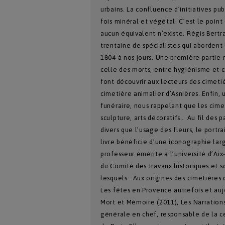
urbains. La confluence d’initiatives pu
fois minéral et végétal. C’est le poin
aucun équivalent n’existe. Régis Bert
trentaine de spécialistes qui abordent 
1804 à nos jours. Une première partie r
celle des morts, entre hygiénisme et c
font découvrir aux lecteurs des cimeti
cimetière animalier d’Asnières. Enfin, 
funéraire, nous rappelant que les cimet
sculpture, arts décoratifs… Au fil des 
divers que l’usage des fleurs, le portr
livre bénéficie d’une iconographie lar
professeur émérite à l’université d’Ai
du Comité des travaux historiques et s
lesquels : Aux origines des cimetières 
Les fêtes en Provence autrefois et auj
Mort et Mémoire (2011), Les Narration
générale en chef, responsable de la ce