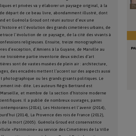
bliques et privées va y élaborer un paysage original, à la
t de départ de ce beau livre, abondamment illustré, dont
rand et Guénola Groud ont réuni autour d’eux une
l’histoire et l’évolution des grands cimetières urbains, de
etrace l’évolution de ce paysage, de la cité des vivants à
onfessions religieuses. Ensuite, treize monographies
ères d’exception, d’Amiens à la Guyane, de Marville au
une troisième partie inventorie deux siècles d’art
ières sont de vastes musées de plein air : architecture,
pages, des encadrés mettent l’accent sur des aspects aussi
ait photographique ou les grands gisants politiques. Le
gement iné- dite. Les auteurs Régis Bertrand est
x-Marseille, et membre de la section d’histoire moderne
cientifiques. Il a publié de nombreux ouvrages, parmi
contemporains (2016), Les Historiens et l’avenir (2014),
ourd’hui (2014), La Provence des rois de France (2012),
s de la mort (2005). Guénola Groud est conservatrice
llule «Patrimoine» au service des Cimetières de la Ville