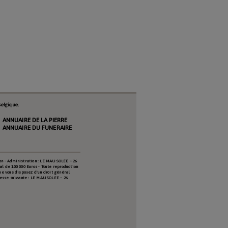
elgique.
ANNUAIRE DE LA PIERRE
ANNUAIRE DU FUNERAIRE
on - Administration : LE MAUSOLEE – 26
al de 100 000 Euros - Toute reproduction
que vous disposez d'un droit général
resse suivante : LE MAUSOLEE – 26