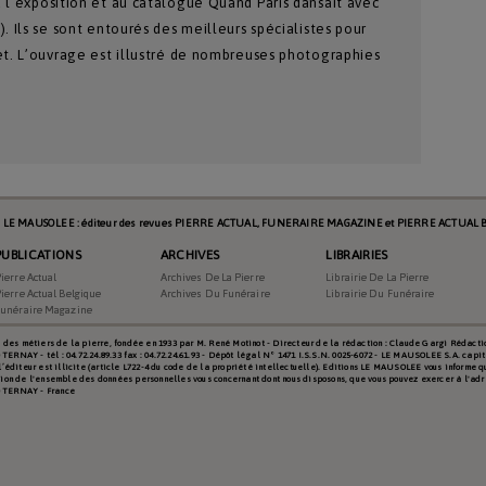
 l’exposition et au catalogue Quand Paris dansait avec
. Ils se sont entourés des meilleurs spécialistes pour
et. L’ouvrage est illustré de nombreuses photographies
s LE MAUSOLEE : éditeur des revues PIERRE ACTUAL, FUNERAIRE MAGAZINE et PIERRE ACTUAL B
Librairie Du Funéraire
PUBLICATIONS
ARCHIVES
LIBRAIRIES
ierre Actual
Archives De La Pierre
Librairie De La Pierre
ierre Actual Belgique
Archives Du Funéraire
Librairie Du Funéraire
2018-11-01 00:00:00
Funéraire Magazine
es métiers de la pierre, fondée en 1933 par M. René Motinot - Directeur de la rédaction : Claude Gargi Rédacti
RNAY - tél : 04.72.24.89.33 fax : 04.72.24.61.93 - Dépôt légal N° 1471 I.S.S.N. 0025-6072 - LE MAUSOLEE S.A. capit
l’éditeur est illicite (article L722-4 du code de la propriété intellectuelle). Editions LE MAUSOLEE vous informe 
sion de l'ensemble des données personnelles vous concernant dont nous disposons, que vous pouvez exercer à l'ad
0 TERNAY - France