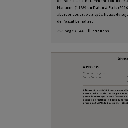
de Paris. Elle a notamment contribué à
Marianne (1989) ou Dalou à Paris (2010)
aborder des aspects spécifiques du suj
de Pascal Lemaître.
296 pages - 445 illustrations
Edition
Type De Produit
A PROPOS
Mentions Légales
P
Nous Contacter
P
Date Du Produit
Editions LE MAUSOLEE revue mensuelle d
avenue de la ZAC de Chassagne – 69360 TE
partielle ou intégrale sans l’accord de 
d'accès, de rectification et de suppres
avenue de la ZAC de Chassagne – 6936