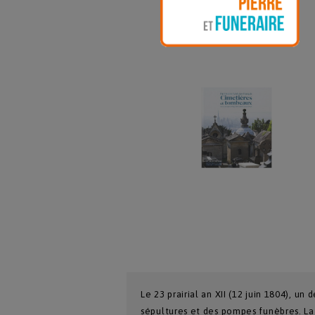
Le 23 prairial an XII (12 juin 1804), un
sépultures et des pompes funèbres. La 