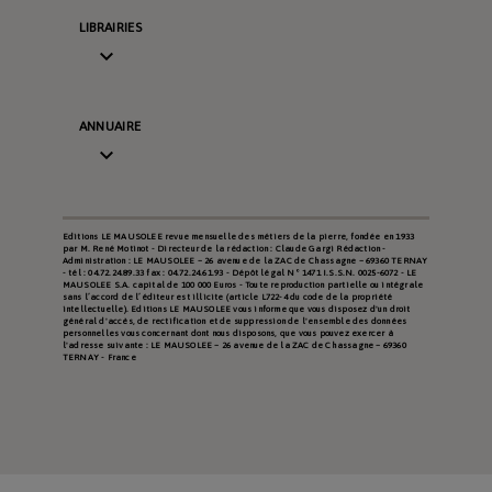
LIBRAIRIES

ANNUAIRE

Editions LE MAUSOLEE revue mensuelle des métiers de la pierre, fondée en 1933
par M. René Motinot - Directeur de la rédaction : Claude Gargi Rédaction -
Administration : LE MAUSOLEE – 26 avenue de la ZAC de Chassagne – 69360 TERNAY
- tél : 04.72.24.89.33 fax : 04.72.24.61.93 - Dépôt légal N° 1471 I.S.S.N. 0025-6072 - LE
MAUSOLEE S.A. capital de 100 000 Euros - Toute reproduction partielle ou intégrale
sans l’accord de l’éditeur est illicite (article L722-4 du code de la propriété
intellectuelle). Editions LE MAUSOLEE vous informe que vous disposez d'un droit
général d'accès, de rectification et de suppression de l'ensemble des données
personnelles vous concernant dont nous disposons, que vous pouvez exercer à
l'adresse suivante : LE MAUSOLEE – 26 avenue de la ZAC de Chassagne – 69360
TERNAY - France