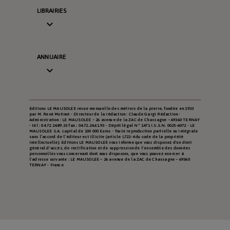
LIBRAIRIES

ANNUAIRE

Editions LE MAUSOLEE revue mensuelle des métiers de la pierre, fondée en 1933
par M. René Motinot - Directeur de la rédaction : Claude Gargi Rédaction -
Administration : LE MAUSOLEE – 26 avenue de la ZAC de Chassagne – 69360 TERNAY
- tél : 04.72.24.89.33 fax : 04.72.24.61.93 - Dépôt légal N° 1471 I.S.S.N. 0025-6072 - LE
MAUSOLEE S.A. capital de 100 000 Euros - Toute reproduction partielle ou intégrale
sans l’accord de l’éditeur est illicite (article L722-4 du code de la propriété
intellectuelle). Editions LE MAUSOLEE vous informe que vous disposez d'un droit
général d'accès, de rectification et de suppression de l'ensemble des données
personnelles vous concernant dont nous disposons, que vous pouvez exercer à
l'adresse suivante : LE MAUSOLEE – 26 avenue de la ZAC de Chassagne – 69360
TERNAY - France