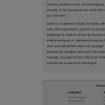
volcans, passionné par ces montagnes, 
monde, il nous propose une visite des 
qui l’ont été.
Grâce à un patient travail d’archive, d
avec des exploitants, actuels ou ancien
évidence la variété infinie de roches c
emblématiques et représentatives du P
sont ainsi détaillées dans cet ouvrage
moyens de transport ainsi qu’à des cha
ouvrage fait aujourd’hui office de réf
métiers de la pierre en Auvergne.
Edition
A PROPOS
Mentions Légales
P
Nous Contacter
P