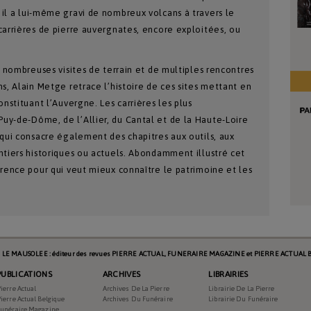
il a lui-même gravi de nombreux volcans à travers le
carrières de pierre auvergnates, encore exploitées, ou
e nombreuses visites de terrain et de multiples rencontres
s, Alain Metge retrace l’histoire de ces sites mettant en
onstituant l’Auvergne. Les carrières les plus
uy-de-Dôme, de l’Allier, du Cantal et de la Haute-Loire
 qui consacre également des chapitres aux outils, aux
ntiers historiques ou actuels. Abondamment illustré cet
érence pour qui veut mieux connaître le patrimoine et les
s LE MAUSOLEE : éditeur des revues PIERRE ACTUAL, FUNERAIRE MAGAZINE et PIERRE ACTUAL B
PUBLICATIONS
ARCHIVES
LIBRAIRIES
ierre Actual
Archives De La Pierre
Librairie De La Pierre
ierre Actual Belgique
Archives Du Funéraire
Librairie Du Funéraire
Funéraire Magazine