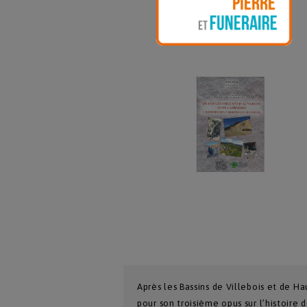
Après les Bassins de Villebois et de Ha
pour son troisième opus sur l’histoire 