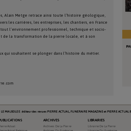
s, Alain Metge retrace ainsi toute l’histoire géologique,
vers les carrières, les entreprises, les chantiers, en France
à tout l’environnement professionnel, technique et socio-
 de la transformation de la pierre locale, et à son
 qui souhaitent se plonger dans l’histoire du métier.
erre.com
s LE MAUSOLEE : éditeur des revues PIERRE ACTUAL, FUNERAIRE MAGAZINE et PIERRE ACTUAL B
PUBLICATIONS
ARCHIVES
LIBRAIRIES
ierre Actual
Archives De La Pierre
Librairie De La Pierre
ierre Actual Belgique
Archives Du Funéraire
Librairie Du Funéraire