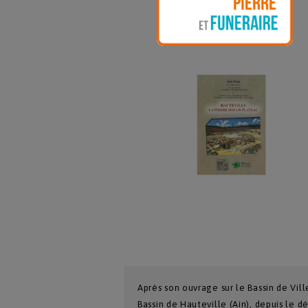
Après son ouvrage sur le Bassin de Vil
Bassin de Hauteville (Ain), depuis le d