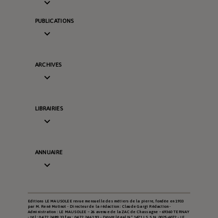

PUBLICATIONS

ARCHIVES

LIBRAIRIES

ANNUAIRE

Editions LE MAUSOLEE revue mensuelle des métiers de la pierre, fondée en 1933
par M. René Motinot - Directeur de la rédaction : Claude Gargi Rédaction -
Administration : LE MAUSOLEE – 26 avenue de la ZAC de Chassagne – 69360 TERNAY
- tél : 04.72.24.89.33 fax : 04.72.24.61.93 - Dépôt légal N° 1471 I.S.S.N. 0025-6072 - LE