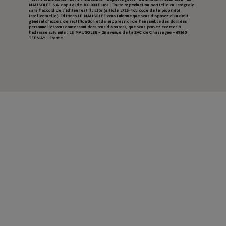
MAUSOLEE S.A. capital de 100 000 Euros - Toute reproduction partielle ou intégrale
sans l’accord de l’éditeur est illicite (article L722-4 du code de la propriété
intellectuelle). Editions LE MAUSOLEE vous informe que vous disposez d'un droit
général d'accès, de rectification et de suppression de l'ensemble des données
personnelles vous concernant dont nous disposons, que vous pouvez exercer à
l'adresse suivante : LE MAUSOLEE – 26 avenue de la ZAC de Chassagne – 69360
TERNAY - France