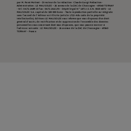
par M. René Motinot - Directeur de la rédaction : Claude Gargi Rédaction -
Administration : LE MAUSOLEE – 26 avenue de la ZAC de Chassagne – 69360 TERNAY
- tél : 04.72.24.89.33 fax : 04.72.24.61.93 - Dépôt légal N° 1471 I.S.S.N. 0025-6072 - LE
MAUSOLEE S.A. capital de 100 000 Euros - Toute reproduction partielle ou intégrale
sans l’accord de l’éditeur est illicite (article L722-4 du code de la propriété
intellectuelle). Editions LE MAUSOLEE vous informe que vous disposez d'un droit
général d'accès, de rectification et de suppression de l'ensemble des données
personnelles vous concernant dont nous disposons, que vous pouvez exercer à
l'adresse suivante : LE MAUSOLEE – 26 avenue de la ZAC de Chassagne – 69360
TERNAY - France