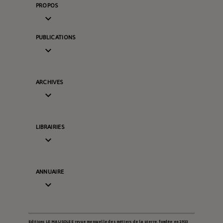
PROPOS

PUBLICATIONS

ARCHIVES

LIBRAIRIES

ANNUAIRE

Editions LE MAUSOLEE revue mensuelle des métiers de la pierre, fondée en 1933