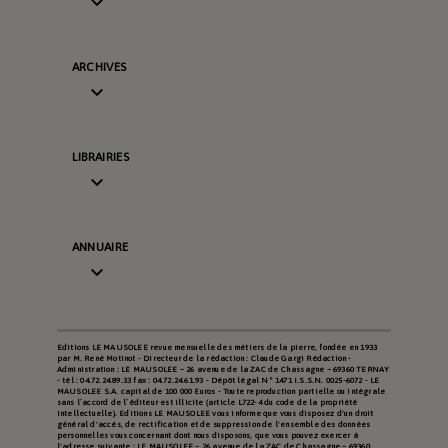

ARCHIVES

LIBRAIRIES

ANNUAIRE

Editions LE MAUSOLEE revue mensuelle des métiers de la pierre, fondée en 1933
par M. René Motinot - Directeur de la rédaction : Claude Gargi Rédaction -
Administration : LE MAUSOLEE – 26 avenue de la ZAC de Chassagne – 69360 TERNAY
- tél : 04.72.24.89.33 fax : 04.72.24.61.93 - Dépôt légal N° 1471 I.S.S.N. 0025-6072 - LE
MAUSOLEE S.A. capital de 100 000 Euros - Toute reproduction partielle ou intégrale
sans l’accord de l’éditeur est illicite (article L722-4 du code de la propriété
intellectuelle). Editions LE MAUSOLEE vous informe que vous disposez d'un droit
général d'accès, de rectification et de suppression de l'ensemble des données
personnelles vous concernant dont nous disposons, que vous pouvez exercer à
l'adresse suivante : LE MAUSOLEE – 26 avenue de la ZAC de Chassagne – 69360