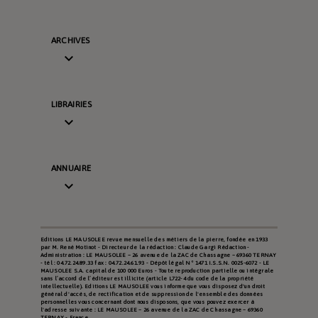
ARCHIVES

LIBRAIRIES

ANNUAIRE

Editions LE MAUSOLEE revue mensuelle des métiers de la pierre, fondée en 1933
par M. René Motinot - Directeur de la rédaction : Claude Gargi Rédaction -
Administration : LE MAUSOLEE – 26 avenue de la ZAC de Chassagne – 69360 TERNAY
- tél : 04.72.24.89.33 fax : 04.72.24.61.93 - Dépôt légal N° 1471 I.S.S.N. 0025-6072 - LE
MAUSOLEE S.A. capital de 100 000 Euros - Toute reproduction partielle ou intégrale
sans l’accord de l’éditeur est illicite (article L722-4 du code de la propriété
intellectuelle). Editions LE MAUSOLEE vous informe que vous disposez d'un droit
général d'accès, de rectification et de suppression de l'ensemble des données
personnelles vous concernant dont nous disposons, que vous pouvez exercer à
l'adresse suivante : LE MAUSOLEE – 26 avenue de la ZAC de Chassagne – 69360
TERNAY - France