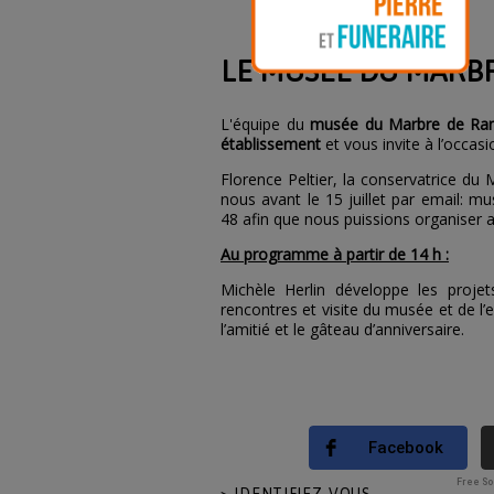
LE MUSÉE DU MARBR
L'équipe du
musée du Marbre de Ranc
établissement
et vous invite à l’occasi
Florence Peltier, la conservatrice du 
nous avant le 15 juillet par email:
mus
48 afin que nous puissions organiser 
Au programme à partir de 14 h :
Michèle Herlin développe les projet
rencontres et visite du musée et de l’e
l’amitié et le gâteau d’anniversaire.
Facebook
Free Soc