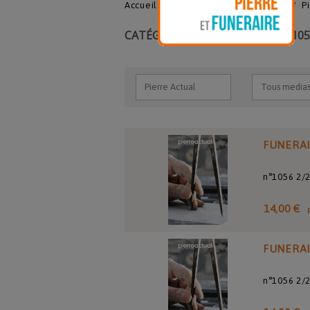
Accueil
141.Pierre actual
2026
P
CATÉGORIE : PIERRE ACTUAL N°105
FUNERA
n°1056 2/
14,00 €
FUNERA
n°1056 2/