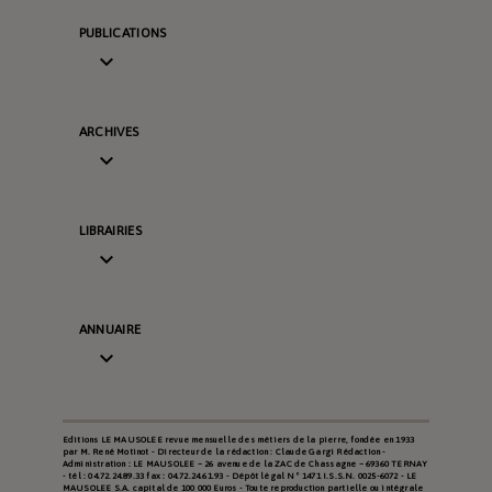
PUBLICATIONS

ARCHIVES

LIBRAIRIES

ANNUAIRE

Editions LE MAUSOLEE revue mensuelle des métiers de la pierre, fondée en 1933
par M. René Motinot - Directeur de la rédaction : Claude Gargi Rédaction -
Administration : LE MAUSOLEE – 26 avenue de la ZAC de Chassagne – 69360 TERNAY
- tél : 04.72.24.89.33 fax : 04.72.24.61.93 - Dépôt légal N° 1471 I.S.S.N. 0025-6072 - LE
MAUSOLEE S.A. capital de 100 000 Euros - Toute reproduction partielle ou intégrale