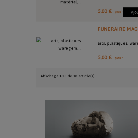
5,00 €
pour
Ajo
FUNERAIRE MAG
arts, plastiques, w
5,00 €
pour
Affichage 1-10 de 10 article(s)