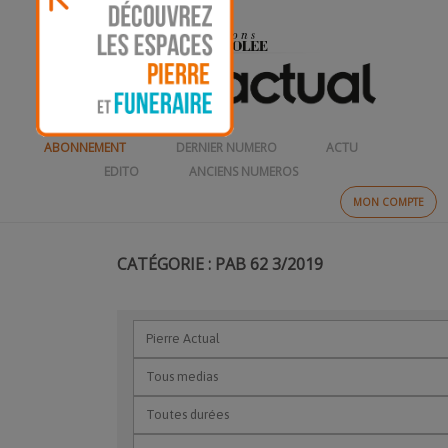
ABONNEMENT
DERNIER NUMERO
ACTU
EDITO
ANCIENS NUMEROS
MON COMPTE
CATÉGORIE : PAB 62 3/2019