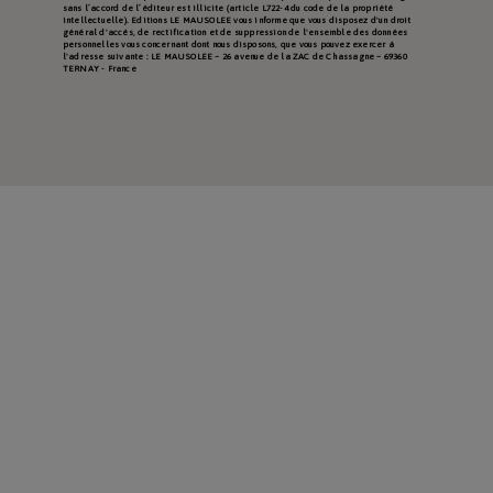
sans l’accord de l’éditeur est illicite (article L722-4 du code de la propriété
intellectuelle). Editions LE MAUSOLEE vous informe que vous disposez d'un droit
général d'accès, de rectification et de suppression de l'ensemble des données
personnelles vous concernant dont nous disposons, que vous pouvez exercer à
l'adresse suivante : LE MAUSOLEE – 26 avenue de la ZAC de Chassagne – 69360
TERNAY - France