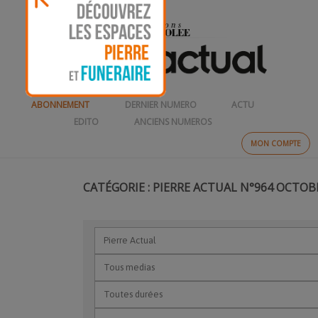
ABONNEMENT
DERNIER NUMERO
ACTU
EDITO
ANCIENS NUMEROS
MON COMPTE
CATÉGORIE : PIERRE ACTUAL N°964 OCTOB