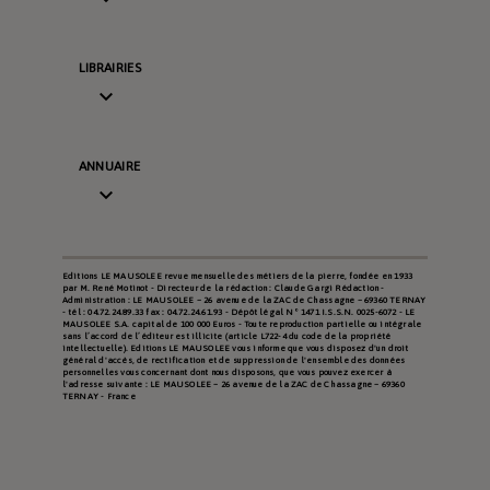
LIBRAIRIES

ANNUAIRE

Editions LE MAUSOLEE revue mensuelle des métiers de la pierre, fondée en 1933
par M. René Motinot - Directeur de la rédaction : Claude Gargi Rédaction -
Administration : LE MAUSOLEE – 26 avenue de la ZAC de Chassagne – 69360 TERNAY
- tél : 04.72.24.89.33 fax : 04.72.24.61.93 - Dépôt légal N° 1471 I.S.S.N. 0025-6072 - LE
MAUSOLEE S.A. capital de 100 000 Euros - Toute reproduction partielle ou intégrale
sans l’accord de l’éditeur est illicite (article L722-4 du code de la propriété
intellectuelle). Editions LE MAUSOLEE vous informe que vous disposez d'un droit
général d'accès, de rectification et de suppression de l'ensemble des données
personnelles vous concernant dont nous disposons, que vous pouvez exercer à
l'adresse suivante : LE MAUSOLEE – 26 avenue de la ZAC de Chassagne – 69360
TERNAY - France