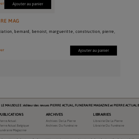
our
Ajouter au panier
IRE MAG
ciation, bernard, benoist, margueritte, construction, pierre,
our
Ajouter au panier
s LE MAUSOLEE : éditeur des revues PIERRE ACTUAL, FUNERAIRE MAGAZINE et PIERRE ACTUAL B
PUBLICATIONS
ARCHIVES
LIBRAIRIES
ierre Actual
Archives De La Pierre
Librairie De La Pierre
ierre Actual Belgique
Archives Du Funéraire
Librairie Du Funéraire
Funéraire Magazine