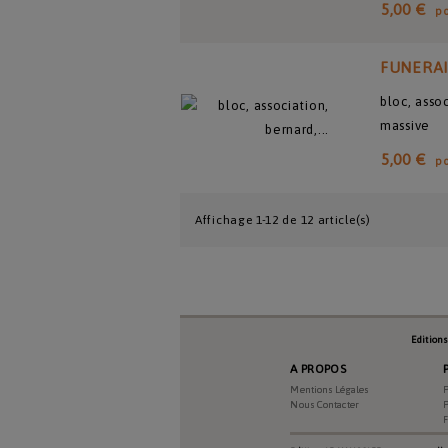
5,00 €
p
FUNERA
bloc, asso
massive
5,00 €
p
Affichage 1-12 de 12 article(s)
Edition
A PROPOS
Mentions Légales
P
Nous Contacter
P