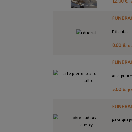
12,00 €
FUNERA
Editorial
0,00 €
p
FUNERA
arte pierre
5,00 €
p
FUNERA
père quépa