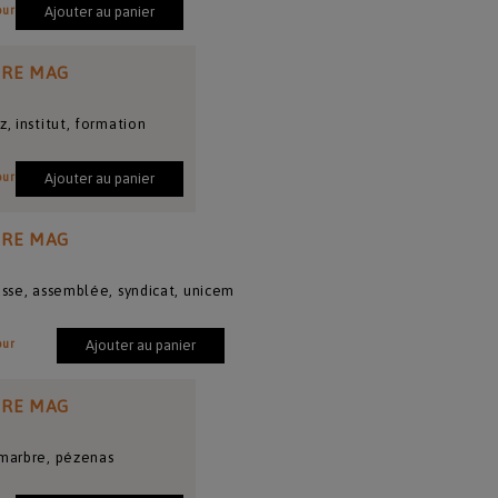
our
Ajouter au panier
IRE MAG
z, institut, formation
our
Ajouter au panier
IRE MAG
usse, assemblée, syndicat, unicem
our
Ajouter au panier
IRE MAG
 marbre, pézenas