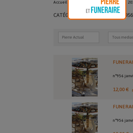
Accueil
148.Archives de la pierre
20
CATÉGORIE : PIERRE ACTUAL N°956
FUNERA
n°956 janv
12,00 €
FUNERA
n°956 janv