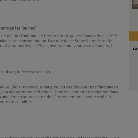
terrogé les “jeunes”
ale de l’Art Funéraire, le Crédoc interroge les Français depuis 2005
t tendances de consommation. La sortie de ce 5ème baromètre était
les évolutions depuis 15 ans, avec une nouveauté cette année, la
, olivet, la ferré saint aubin,
au Le Choix Funéraire, a inauguré cet été deux centres funéraires à
ret, son département d’élection. Deux équipements résolument dans
e à une démarche soucieuse de l’Environnement, dans le seul but
outes les familles...