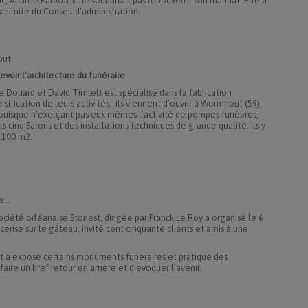
ac, Andrée Barboteu ne souhaitait pas renouveler son mandat. Elle a
nanimité du Conseil d’administration.
out
voir l’architecture du funéraire
e Douard et David Timlelt est spécialisé dans la fabrication
ersification de leurs activités, ils viennent d’ouvrir à Wormhout (59),
 puisque n’exerçant pas eux mêmes l’activité de pompes funèbres,
ls cinq Salons et des installations techniques de grande qualité. Ils y
 100 m2.
pe…
ociété orléanaise Stonest, dirigée par Franck Le Roy a organisé le 6
cerise sur le gâteau, invité cent cinquante clients et amis à une
st a exposé certains monuments funéraires et pratiqué des
ire un bref retour en arrière et d’évoquer l’avenir.