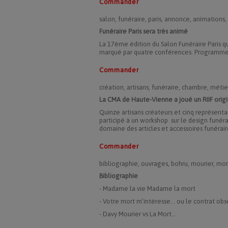
Commander
salon, funéraire, paris, annonce, animations
Funéraire Paris sera très animé
La 17ème édition du Salon Funéraire Paris q
marqué par quatre conférences. Programme
Commander
création, artisans, funéraire, chambre, métier
La CMA de Haute-Vienne a joué un RIIF origina
Quinze artisans créateurs et cinq représent
participé à un workshop sur le design funéra
domaine des articles et accessoires funérair
Commander
bibliographie, ouvrages, bohru, mourier, mort
Bibliographie
- Madame la vie Madame la mort
- Votre mort m’intéresse... ou le contrat obs
- Davy Mourier vs La Mort...