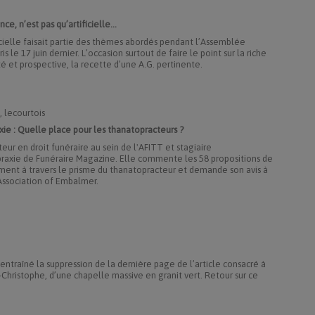
e, n’est pas qu’artificielle...
cielle faisait partie des thèmes abordés pendant l’Assemblée
 le 17 juin dernier. L’occasion surtout de faire le point sur la riche
ivité et prospective, la recette d’une A.G. pertinente.
, lecourtois
ie : Quelle place pour les thanatopracteurs ?
eur en droit funéraire au sein de l'AFITT et stagiaire
praxie de Funéraire Magazine. Elle commente les 58 propositions de
ment à travers le prisme du thanatopracteur et demande son avis à
Association of Embalmer.
ntraîné la suppression de la dernière page de l’article consacré à
t-Christophe, d’une chapelle massive en granit vert. Retour sur ce