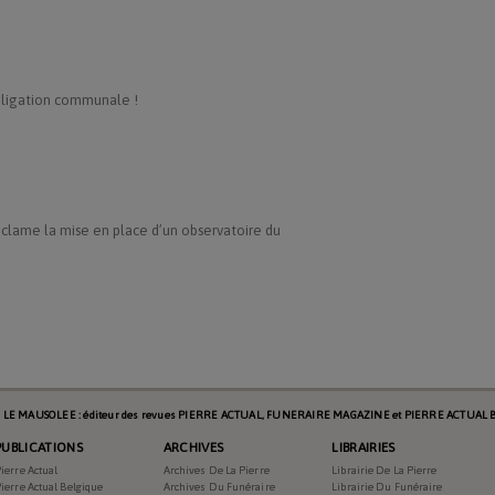
ligation communale !
réclame la mise en place d’un observatoire du
s LE MAUSOLEE : éditeur des revues PIERRE ACTUAL, FUNERAIRE MAGAZINE et PIERRE ACTUAL B
PUBLICATIONS
ARCHIVES
LIBRAIRIES
ierre Actual
Archives De La Pierre
Librairie De La Pierre
ierre Actual Belgique
Archives Du Funéraire
Librairie Du Funéraire