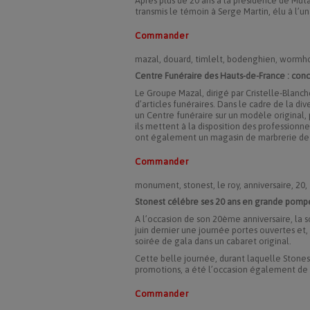
Après plus de 20 ans à la présidence de Mut
transmis le témoin à Serge Martin, élu à l’u
Commander
mazal, douard, timlelt, bodenghien, wormh
Centre Funéraire des Hauts-de-France : conce
Le Groupe Mazal, dirigé par Cristelle-Blanch
d’articles funéraires. Dans le cadre de la div
un Centre funéraire sur un modèle original,
ils mettent à la disposition des professionne
ont également un magasin de marbrerie de
Commander
monument, stonest, le roy, anniversaire, 20,
Stonest célébre ses 20 ans en grande pom
A l’occasion de son 20ème anniversaire, la s
juin dernier une journée portes ouvertes et, 
soirée de gala dans un cabaret original.
Cette belle journée, durant laquelle Stone
promotions, a été l’occasion également de fa
Commander