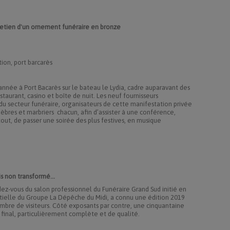
ntretien d'un ornement funéraire en bronze
tion, port barcarès
 année à Port Bacarès sur le bateau le Lydia, cadre auparavant des
staurant, casino et boîte de nuit. Les neuf fournisseurs
du secteur funéraire, organisateurs de cette manifestation privée
èbres et marbriers chacun, afin d’assister à une conférence,
rtout, de passer une soirée des plus festives, en musique
ais non transformé…
ez-vous du salon professionnel du Funéraire Grand Sud initié en
ielle du Groupe La Dépêche du Midi, a connu une édition 2019
mbre de visiteurs. Côté exposants par contre, une cinquantaine
u final, particulièrement complète et de qualité.