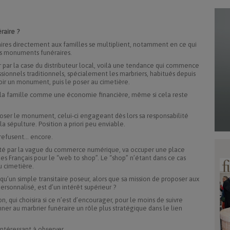
raire ?
aires directement aux familles se multiplient, notamment en ce qui
es monuments funéraires.
par la case du distributeur local, voilà une tendance qui commence
ssionnels traditionnels, spécialement les marbriers, habitués depuis
oir un monument, puis le poser au cimetière.
ar la famille comme une économie financière, même si cela reste
poser le monument, celui-ci engageant dès lors sa responsabilité
a sépulture. Position a priori peu enviable.
 refusent... encore.
 porté par la vague du commerce numérique, va occuper une place
des Français pour le “web to shop”. Le “shop” n’étant dans ce cas
u cimetière.
 qu’un simple transitaire poseur, alors que sa mission de proposer aux
personnalisé, est d’un intérêt supérieur ?
n, qui choisira si ce n’est d’encourager, pour le moins de suivre
ner au marbrier funéraire un rôle plus stratégique dans le lien
ntéressant à observer.