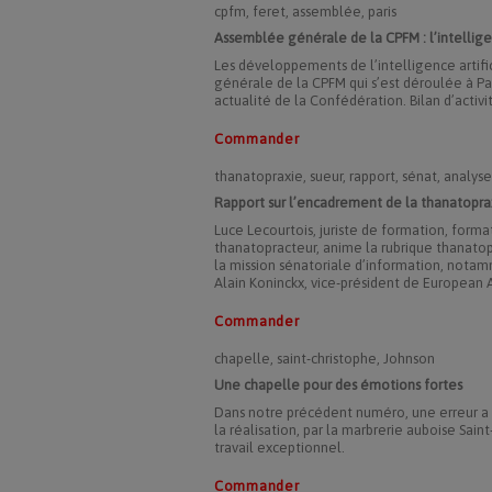
cpfm, feret, assemblée, paris
Assemblée générale de la CPFM : l’intelligenc
Les développements de l’intelligence artifi
générale de la CPFM qui s’est déroulée à Paris
actualité de la Confédération. Bilan d’act
Commander
thanatopraxie, sueur, rapport, sénat, analyse
Rapport sur l’encadrement de la thanatoprax
Luce Lecourtois, juriste de formation, format
thanatopracteur, anime la rubrique thanato
la mission sénatoriale d’information, notam
Alain Koninckx, vice-président de European 
Commander
chapelle, saint-christophe, Johnson
Une chapelle pour des émotions fortes
Dans notre précédent numéro, une erreur a e
la réalisation, par la marbrerie auboise Sain
travail exceptionnel.
Commander