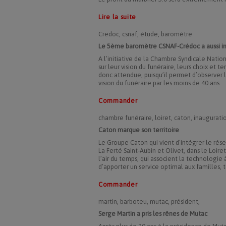
Lire la suite
Credoc, csnaf, étude, baromètre
Le 5ème baromètre CSNAF-Crédoc a aussi in
A l’initiative de la Chambre Syndicale Nation
sur leur vision du funéraire, leurs choix e
donc attendue, puisqu’il permet d’observer 
vision du funéraire par les moins de 40 ans.
Commander
chambre funéraire, loiret, caton, inauguration
Caton marque son territoire
Le Groupe Caton qui vient d’intégrer le rése
La Ferté Saint-Aubin et Olivet, dans le Loi
l’air du temps, qui associent la technologi
d’apporter un service optimal aux familles, t
Commander
martin, barboteu, mutac, président,
Serge Martin a pris les rênes de Mutac