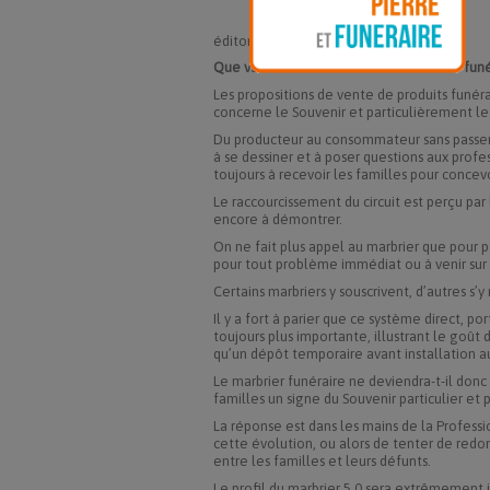
éditorial
Que va-t-il rester du métier de marbrier funé
Les propositions de vente de produits funér
concerne le Souvenir et particulièrement l
Du producteur au consommateur sans passer 
à se dessiner et à poser questions aux profe
toujours à recevoir les familles pour concev
Le raccourcissement du circuit est perçu p
encore à démontrer.
On ne fait plus appel au marbrier que pour 
pour tout problème immédiat ou à venir sur l
Certains marbriers y souscrivent, d’autres s’y
Il y a fort à parier que ce système direct,
toujours plus importante, illustrant le goût 
qu’un dépôt temporaire avant installation a
Le marbrier funéraire ne deviendra-t-il donc
familles un signe du Souvenir particulier et 
La réponse est dans les mains de la Professio
cette évolution, ou alors de tenter de redon
entre les familles et leurs défunts.
Le profil du marbrier 5.0 sera extrêmement i