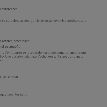
, conférences
ui se déroulera au Bourget du 20 au 22 novembre prochain, sera
.
, articles, accessoires
l et créatif...
ants d’entreprises et réseaux de marbrerie pompes funèbres ont
ire. Une occasion originale d’échanger sur la création dans le
es.
, vie, contrat
èques pour les nuls...