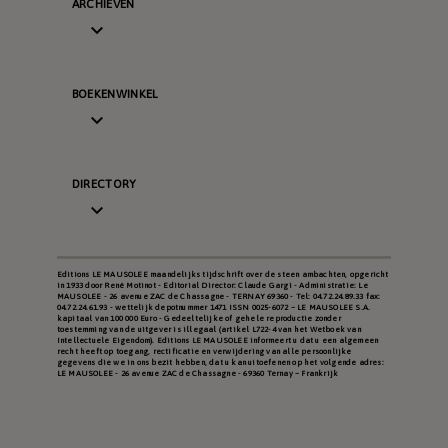
ARCHIEVEN

BOEKENWINKEL

DIRECTORY

Editions LE MAUSOLEE maandelijks tijdschrift over de steen ambachten, opgericht
in 1933 door René Motinot - Editorial Director: Claude Gargi - Administratie: Le
MAUSOLEE - 26 avenue ZAC de Chassagne - TERNAY 69360 - Tel: 04.72.24.89.33 fax:
04.72.24.61.93 - wettelijk depotnummer 1471 ISSN 0025-6072 – LE MAUSOLEE S.A.
kapitaal van 100 000 Euro - Gedeeltelijke of gehele reproductie zonder
toestemming van de uitgever is illegaal (artikel L722-4 van het Wetboek van
Intellectuele Eigendom). Editions LE MAUSOLEE informeert u dat u een algemeen
recht heeft op toegang, rectificatie en verwijdering van alle persoonlijke
gegevens die we in ons bezit hebben, dat u kan uitoefenen op het volgende adres:
LE MAUSOLEE - 26 avenue ZAC de Chassagne - 69360 Ternay – Frankrijk