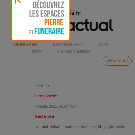
ABONNEMENT
DERNIER NUMERO
ACTU
EDITO
ANCIENS NUMEROS
UW ACCOUNT
éditorial
Lees verder
rocalia, 2021, salon, lyon
Bestellen
yelmini, dubant, marbre, céramique, bleu, gris, savoie