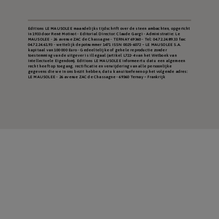
Editions LE MAUSOLEE maandelijks tijdschrift over de steen ambachten, opgericht
in 1933 door René Motinot - Editorial Director: Claude Gargi - Administratie: Le
MAUSOLEE - 26 avenue ZAC de Chassagne - TERNAY 69360 - Tel: 04.72.24.89.33 fax:
04.72.24.61.93 - wettelijk depotnummer 1471 ISSN 0025-6072 – LE MAUSOLEE S.A.
kapitaal van 100 000 Euro - Gedeeltelijke of gehele reproductie zonder
toestemming van de uitgever is illegaal (artikel L722-4 van het Wetboek van
Intellectuele Eigendom). Editions LE MAUSOLEE informeert u dat u een algemeen
recht heeft op toegang, rectificatie en verwijdering van alle persoonlijke
gegevens die we in ons bezit hebben, dat u kan uitoefenen op het volgende adres:
LE MAUSOLEE - 26 avenue ZAC de Chassagne - 69360 Ternay – Frankrijk