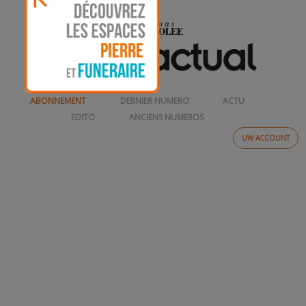
ABONNEMENT
DERNIER NUMERO
ACTU
EDITO
ANCIENS NUMEROS
UW ACCOUNT