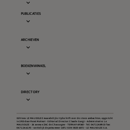

PUBLICATIES

ARCHIEVEN

BOEKENWINKEL

DIRECTORY

Editions LE MAUSOLEE maandelijks tijdschrift over de steen ambachten, opgericht
in 1933 door René Motinot - Editorial Director: Claude Gargi - Administratie: Le
MAUSOLEE - 26 avenue ZAC de Chassagne - TERNAY 69360 - Tel: 04.72.24.89.33 fax:
04.72.24.61.93 - wettelijk depotnummer 1471 ISSN 0025-6072 – LE MAUSOLEE S.A.