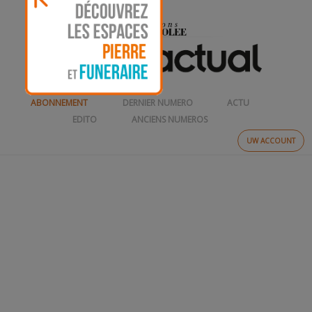
ABONNEMENT
DERNIER NUMERO
ACTU
EDITO
ANCIENS NUMEROS
UW ACCOUNT