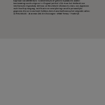
kapitaal van 100 000 Euro - Gedeeltelijke of gehele reproductie zonder
toestemming van de uitgever is illegaal (artikel L722-4 van het Wetboek van
Intellectuele Eigendom). Editions LE MAUSOLEE informeert u dat u een algemeen
recht heeft op toegang, rectificatie en verwijdering van alle persoonlijke
gegevens die we in ons bezit hebben, dat u kan uitoefenen op het volgende adres:
LE MAUSOLEE - 26 avenue ZAC de Chassagne - 69360 Ternay – Frankrijk