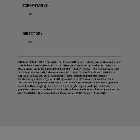
BOEKENWINKEL

DIRECTORY

Editions LE MAUSOLEE maandelijks tijdschrift over de steen ambachten, opgericht
in 1933 door René Motinot - Editorial Director: Claude Gargi - Administratie: Le
MAUSOLEE - 26 avenue ZAC de Chassagne - TERNAY 69360 - Tel: 04.72.24.89.33 fax:
04.72.24.61.93 - wettelijk depotnummer 1471 ISSN 0025-6072 – LE MAUSOLEE S.A.
kapitaal van 100 000 Euro - Gedeeltelijke of gehele reproductie zonder
toestemming van de uitgever is illegaal (artikel L722-4 van het Wetboek van
Intellectuele Eigendom). Editions LE MAUSOLEE informeert u dat u een algemeen
recht heeft op toegang, rectificatie en verwijdering van alle persoonlijke
gegevens die we in ons bezit hebben, dat u kan uitoefenen op het volgende adres:
LE MAUSOLEE - 26 avenue ZAC de Chassagne - 69360 Ternay – Frankrijk