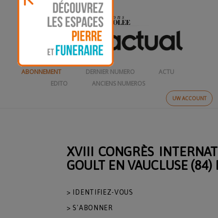
ABONNEMENT
DERNIER NUMERO
ACTU
EDITO
ANCIENS NUMEROS
UW ACCOUNT
XVIII CONGRÈS INTERNA
GOULT EN VAUCLUSE (84)
> IDENTIFIEZ-VOUS
> S'ABONNER