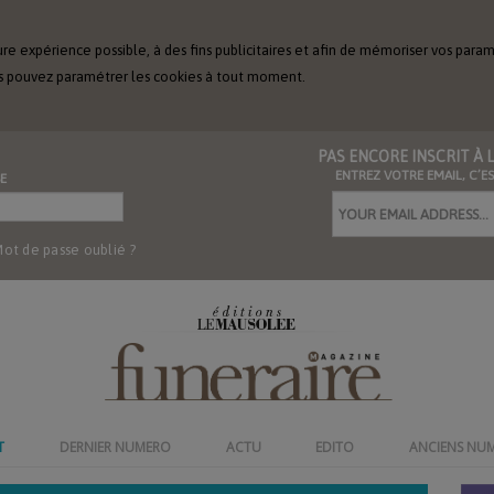
ure expérience possible, à des fins publicitaires et afin de mémoriser vos param
Vous pouvez paramétrer les cookies à tout moment.
PAS ENCORE INSCRIT À
ENTREZ VOTRE EMAIL, C’E
E
ot de passe oublié ?
T
DERNIER NUMERO
ACTU
EDITO
ANCIENS NU