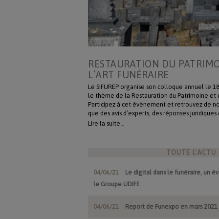
RESTAURATION DU PATRIMO
L’ART FUNÉRAIRE
Le SIFUREP organise son colloque annuel le 18 
le thème de la Restauration du Patrimoine et d
Participez à cet évènement et retrouvez de 
que des avis d’experts, des réponses juridiques
ambiance conviviale à la tour Vivacity (155 rue
Lire la suite…
Inscription obligatoire sur evenementiel@sif
limité).
TOUTE L'ACTU
04/06/21
Le digital dans le funéraire, un 
le Groupe UDIFE
04/06/21
Report de Funexpo en mars 2021