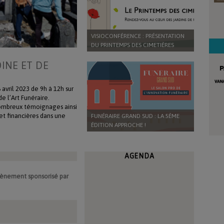
VISIOCONFÉRENCE : PRÉSENTATION
DU PRINTEMPS DES CIMETIÈRES
INE ET DE
avril 2023 de 9h à 12h sur
e l’Art Funéraire.
nombreux témoignages ainsi
 et financières dans une
FUNÉRAIRE GRAND SUD : LA 5ÈME
 de Bercy 75012 Paris).
ÉDITION APPROCHE !
urep.com (nombre de places
AGENDA
évènement sponsorisé par