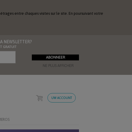
étrages entre chaques visites sur le site. En poursuivant votre
 LA NEWSLETTER?
ST GRATUIT
NE PLUS AFFICHER
UW ACCOUNT
MEROS