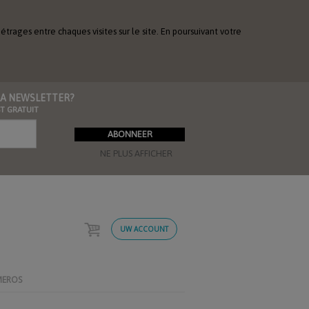
étrages entre chaques visites sur le site. En poursuivant votre
 LA NEWSLETTER?
ST GRATUIT
NE PLUS AFFICHER
UW ACCOUNT
MEROS