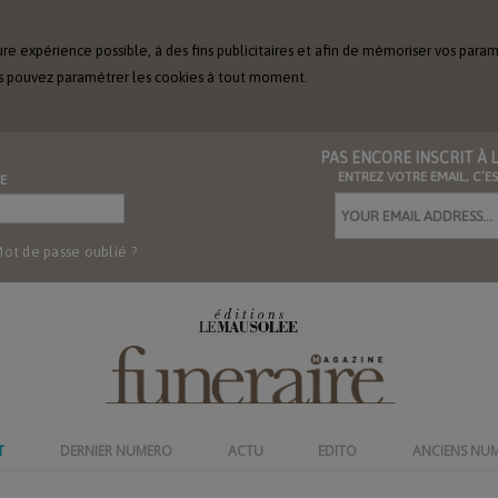
ure expérience possible, à des fins publicitaires et afin de mémoriser vos param
Vous pouvez paramétrer les cookies à tout moment.
PAS ENCORE INSCRIT À
ENTREZ VOTRE EMAIL, C’E
E
ot de passe oublié ?
T
DERNIER NUMERO
ACTU
EDITO
ANCIENS NU