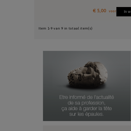
€ 5,00
voor
In 
Item 1-9 van 9 in totaal item(s)