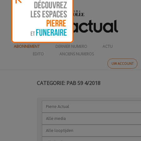
ABONNEMENT
DERNIER NUMERO
ACTU
EDITO
ANCIENS NUMEROS
UW ACCOUNT
CATEGORIE: PAB 59 4/2018