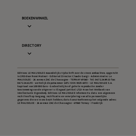
BOEKENWINKEL

DIRECTORY

Editions LE MAUSOLEE maandelijks tijdschrift over de steen ambachten, opgericht
in 1933 door René Motinot - Editorial Director: Claude Gargi - Administratie: Le
MAUSOLEE - 26 avenue ZAC de Chassagne - TERNAY 69360 - Tel: 04.72.24.89.33 fax:
04.72.24.61.93 - wettelijk depotnummer 1471 ISSN 0025-6072 – LE MAUSOLEE S.A.
kapitaal van 100 000 Euro - Gedeeltelijke of gehele reproductie zonder
toestemming van de uitgever is illegaal (artikel L722-4 van het Wetboek van
Intellectuele Eigendom). Editions LE MAUSOLEE informeert u dat u een algemeen
recht heeft op toegang, rectificatie en verwijdering van alle persoonlijke
gegevens die we in ons bezit hebben, dat u kan uitoefenen op het volgende adres:
LE MAUSOLEE - 26 avenue ZAC de Chassagne - 69360 Ternay – Frankrijk