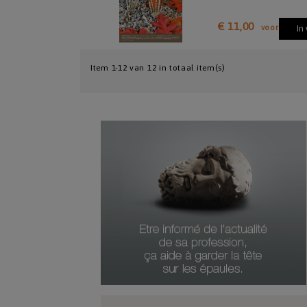
€ 11,00
voor
In
Item 1-12 van 12 in totaal item(s)