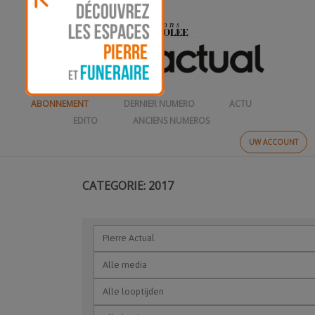
ABONNEMENT
DERNIER NUMERO
ACTU
EDITO
ANCIENS NUMEROS
UW ACCOUNT
CATEGORIE: 2017