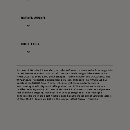
BOEKENWINKEL

DIRECTORY

Editions LE MAUSOLEE maandelijks tijdschrift over de steen ambachten, opgericht
in 1933 door René Motinot - Editorial Director: Claude Gargi - Administratie: Le
MAUSOLEE - 26 avenue ZAC de Chassagne - TERNAY 69360 - Tel: 04.72.24.89.33 fax:
04.72.24.61.93 - wettelijk depotnummer 1471 ISSN 0025-6072 – LE MAUSOLEE S.A.
kapitaal van 100 000 Euro - Gedeeltelijke of gehele reproductie zonder
toestemming van de uitgever is illegaal (artikel L722-4 van het Wetboek van
Intellectuele Eigendom). Editions LE MAUSOLEE informeert u dat u een algemeen
recht heeft op toegang, rectificatie en verwijdering van alle persoonlijke
gegevens die we in ons bezit hebben, dat u kan uitoefenen op het volgende adres:
LE MAUSOLEE - 26 avenue ZAC de Chassagne - 69360 Ternay – Frankrijk