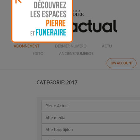
ABONNEMENT
DERNIER NUMERO
ACTU
EDITO
ANCIENS NUMEROS
UW ACCOUNT
CATEGORIE: 2017