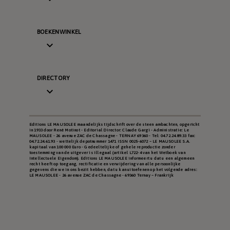
BOEKENWINKEL

DIRECTORY

Editions LE MAUSOLEE maandelijks tijdschrift over de steen ambachten, opgericht
in 1933 door René Motinot - Editorial Director: Claude Gargi - Administratie: Le
MAUSOLEE - 26 avenue ZAC de Chassagne - TERNAY 69360 - Tel: 04.72.24.89.33 fax:
04.72.24.61.93 - wettelijk depotnummer 1471 ISSN 0025-6072 – LE MAUSOLEE S.A.
kapitaal van 100 000 Euro - Gedeeltelijke of gehele reproductie zonder
toestemming van de uitgever is illegaal (artikel L722-4 van het Wetboek van
Intellectuele Eigendom). Editions LE MAUSOLEE informeert u dat u een algemeen
recht heeft op toegang, rectificatie en verwijdering van alle persoonlijke
gegevens die we in ons bezit hebben, dat u kan uitoefenen op het volgende adres:
LE MAUSOLEE - 26 avenue ZAC de Chassagne - 69360 Ternay – Frankrijk