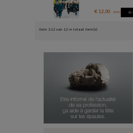
€ 12,00
voor
In
Item 1-12 van 12 in totaal item(s)