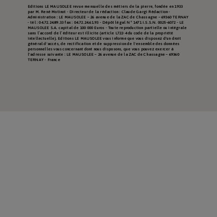
Editions LE MAUSOLEE revue mensuelle des métiers de la pierre, fondée en 1933
par M. René Motinot - Directeur de la rédaction : Claude Gargi Rédaction -
Administration : LE MAUSOLEE – 26 avenue de la ZAC de Chassagne – 69360 TERNAY
- tél : 04.72.24.89.33 fax : 04.72.24.61.93 - Dépôt légal N° 1471 I.S.S.N. 0025-6072 - LE
MAUSOLEE S.A. capital de 100 000 Euros - Toute reproduction partielle ou intégrale
sans l’accord de l’éditeur est illicite (article L722-4 du code de la propriété
intellectuelle). Editions LE MAUSOLEE vous informe que vous disposez d'un droit
général d'accès, de rectification et de suppression de l'ensemble des données
personnelles vous concernant dont nous disposons, que vous pouvez exercer à
l'adresse suivante : LE MAUSOLEE – 26 avenue de la ZAC de Chassagne – 69360
TERNAY - France