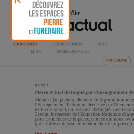
ABONNEMENT
DERNIER NUMERO
ACTU
EDITO
ANCIENS NUMEROS
MON COMPTE
éditorial
Pierre Actual distingué par l’Enseignement Te
Même si j’ai personnellement eu le grand honneur e
l’Enseignement Technique décernée par l’Académie 
de Pierre Actual, qui est ainsi distingué. Une rec
Esselin, Inspecteur de l'Éducation Nationale char
pour les métiers de la pierre, et avec qui nous avons
qui a initié et déposé notre candidature auprès du 